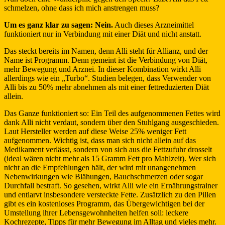
schmelzen, ohne dass ich mich anstrengen muss?
Um es ganz klar zu sagen: Nein.
Auch dieses Arzneimittel
funktioniert nur in Verbindung mit einer Diät und nicht anstatt.
Das steckt bereits im Namen, denn Alli steht für Allianz, und der
Name ist Programm. Denn gemeint ist die Verbindung von Diät,
mehr Bewegung und Arznei. In dieser Kombination wirkt Alli
allerdings wie ein „Turbo“. Studien belegen, dass Verwender von
Alli bis zu 50% mehr abnehmen als mit einer fettreduzierten Diät
allein.
Das Ganze funktioniert so: Ein Teil des aufgenommenen Fettes wird
dank Alli nicht verdaut, sondern über den Stuhlgang ausgeschieden.
Laut Hersteller werden auf diese Weise 25% weniger Fett
aufgenommen. Wichtig ist, dass man sich nicht allein auf das
Medikament verlässt, sondern von sich aus die Fettzufuhr drosselt
(ideal wären nicht mehr als 15 Gramm Fett pro Mahlzeit). Wer sich
nicht an die Empfehlungen hält, der wird mit unangenehmen
Nebenwirkungen wie Blähungen, Bauchschmerzen oder sogar
Durchfall bestraft. So gesehen, wirkt Alli wie ein Ernährungstrainer
und entlarvt insbesondere versteckte Fette. Zusätzlich zu den Pillen
gibt es ein kostenloses Programm, das Übergewichtigen bei der
Umstellung ihrer Lebensgewohnheiten helfen soll: leckere
Kochrezepte, Tipps für mehr Bewegung im Alltag und vieles mehr.