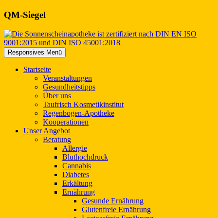
QM-Siegel
Responsives Menü
Start
seite
Veranstaltungen
Gesundheitstipps
Über uns
Taufrisch Kosmetikinstitut
Regenbogen-Apotheke
Kooperationen
Unser
Angebot
Beratung
Allergie
Bluthochdruck
Cannabis
Diabetes
Erkältung
Ernährung
Gesunde Ernährung
Glutenfreie Ernährung