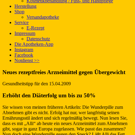
Kosmetikbehandlung / Fuss- und Handpflege
Herstellung
Shop
Versand
apotheke
Service
E-Rezept
Impressum
Datenschutz
Die Apotheken-App
Instagram
Facebook
Notdienst >>
Neues rezeptfreies Arzneimittel gegen Übergewicht
Gesundheitstipp für den 15.04.2009
Erhöht den Diäterfolg um bis zu 50%
Sie wissen von meinen früheren Artikeln: Die Wunderpille zum
Abnehmen gibt es nicht. Erfolg hat nur, wer langfristig seinen
Ernährungsstil ändert und sich regelmäßig bewegt. Nun lesen Sie,
dass es mit „Alli“ ab heute ein neues Arzneimittel zum Abnehmen
gibt, sogar in ganz Europa zugelassen. Wie passt das zusammen?
Nun doch eine Wunderpille gegen den Speck? Läßt Alli das Fett