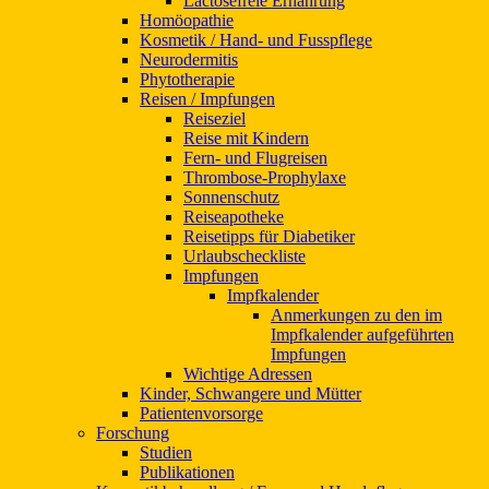
Lactosefreie Ernährung
Homöopathie
Kosmetik / Hand- und Fusspflege
Neurodermitis
Phytotherapie
Reisen / Impfungen
Reiseziel
Reise mit Kindern
Fern- und Flugreisen
Thrombose-Prophylaxe
Sonnenschutz
Reiseapotheke
Reisetipps für Diabetiker
Urlaubscheckliste
Impfungen
Impfkalender
Anmerkungen zu den im
Impfkalender aufgeführten
Impfungen
Wichtige Adressen
Kinder, Schwangere und Mütter
Patientenvorsorge
Forschung
Studien
Publikationen