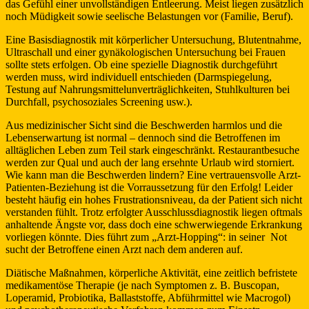
das Gefühl einer unvollständigen Entleerung. Meist liegen zusätzlich
noch Müdigkeit sowie seelische Belastungen vor (Familie, Beruf).
Eine Basisdiagnostik mit körperlicher Untersuchung, Blutentnahme,
Ultraschall und einer gynäkologischen Untersuchung bei Frauen
sollte stets erfolgen. Ob eine spezielle Diagnostik durchgeführt
werden muss, wird individuell entschieden (Darmspiegelung,
Testung auf Nahrungsmittelunverträglichkeiten, Stuhlkulturen bei
Durchfall, psychosoziales Screening usw.).
Aus medizinischer Sicht sind die Beschwerden harmlos und die
Lebenserwartung ist normal – dennoch sind die Betroffenen im
alltäglichen Leben zum Teil stark eingeschränkt. Restaurantbesuche
werden zur Qual und auch der lang ersehnte Urlaub wird storniert.
Wie kann man die Beschwerden lindern? Eine vertrauensvolle Arzt-
Patienten-Beziehung ist die Vorraussetzung für den Erfolg! Leider
besteht häufig ein hohes Frustrationsniveau, da der Patient sich nicht
verstanden fühlt. Trotz erfolgter Ausschlussdiagnostik liegen oftmals
anhaltende Ängste vor, dass doch eine schwerwiegende Erkrankung
vorliegen könnte. Dies führt zum „Arzt-Hopping“: in seiner Not
sucht der Betroffene einen Arzt nach dem anderen auf.
Diätische Maßnahmen, körperliche Aktivität, eine zeitlich befristete
medikamentöse Therapie (je nach Symptomen z. B. Buscopan,
Loperamid, Probiotika, Ballaststoffe, Abführmittel wie Macrogol)