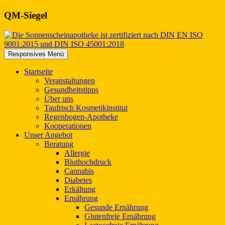
QM-Siegel
Responsives Menü
Start
seite
Veranstaltungen
Gesundheitstipps
Über uns
Taufrisch Kosmetikinstitut
Regenbogen-Apotheke
Kooperationen
Unser
Angebot
Beratung
Allergie
Bluthochdruck
Cannabis
Diabetes
Erkältung
Ernährung
Gesunde Ernährung
Glutenfreie Ernährung