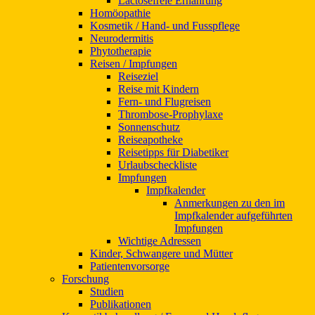
Lactosefreie Ernährung
Homöopathie
Kosmetik / Hand- und Fusspflege
Neurodermitis
Phytotherapie
Reisen / Impfungen
Reiseziel
Reise mit Kindern
Fern- und Flugreisen
Thrombose-Prophylaxe
Sonnenschutz
Reiseapotheke
Reisetipps für Diabetiker
Urlaubscheckliste
Impfungen
Impfkalender
Anmerkungen zu den im
Impfkalender aufgeführten
Impfungen
Wichtige Adressen
Kinder, Schwangere und Mütter
Patientenvorsorge
Forschung
Studien
Publikationen